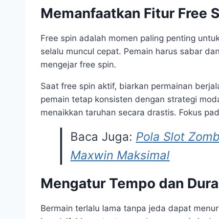
Memanfaatkan Fitur Free 
Free spin adalah momen paling penting untuk
selalu muncul cepat. Pemain harus sabar d
mengejar free spin.
Saat free spin aktif, biarkan permainan berja
pemain tetap konsisten dengan strategi mod
menaikkan taruhan secara drastis. Fokus p
Baca Juga:
Pola Slot Zomb
Maxwin Maksimal
Mengatur Tempo dan Dura
Bermain terlalu lama tanpa jeda dapat men