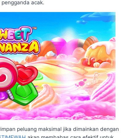
i pengganda acak.
nyimpan peluang maksimal jika dimainkan dengan
ISTIMEWAH
akan membahas cara efektif untuk