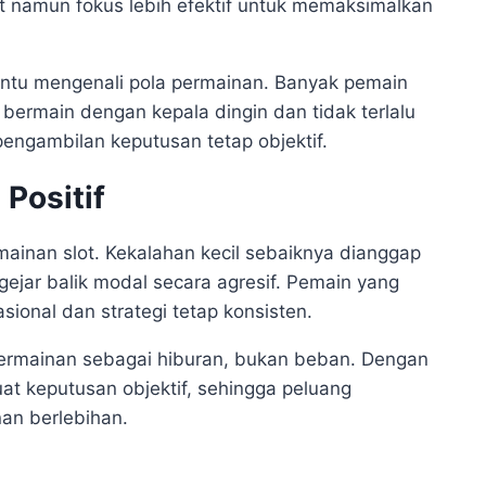
at namun fokus lebih efektif untuk memaksimalkan
antu mengenali pola permainan. Banyak pemain
bermain dengan kepala dingin dan tidak terlalu
engambilan keputusan tetap objektif.
Positif
mainan slot. Kekalahan kecil sebaiknya dianggap
ejar balik modal secara agresif. Pemain yang
ional dan strategi tetap konsisten.
 permainan sebagai hiburan, bukan beban. Dengan
t keputusan objektif, sehingga peluang
an berlebihan.