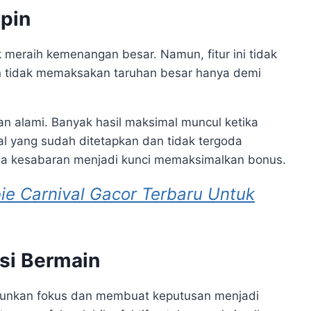
Spin
 meraih kemenangan besar. Namun, fitur ini tidak
an tidak memaksakan taruhan besar hanya demi
lan alami. Banyak hasil maksimal muncul ketika
al yang sudah ditetapkan dan tidak tergoda
ada kesabaran menjadi kunci memaksimalkan bonus.
ie Carnival Gacor Terbaru Untuk
si Bermain
urunkan fokus dan membuat keputusan menjadi