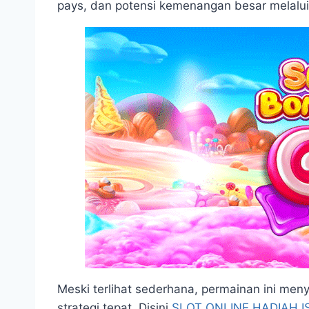
pays, dan potensi kemenangan besar melalu
Meski terlihat sederhana, permainan ini me
strategi tepat. Disini
SLOT ONLINE HADIAH 