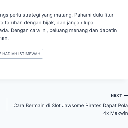
gs perlu strategi yang matang. Pahami dulu fitur
a taruhan dengan bijak, dan jangan lupa
da. Dengan cara ini, peluang menang dan dapetin
han.
E HADIAH ISTIMEWAH
NEXT
Cara Bermain di Slot Jawsome Pirates Dapat Pola
4x Maxwin