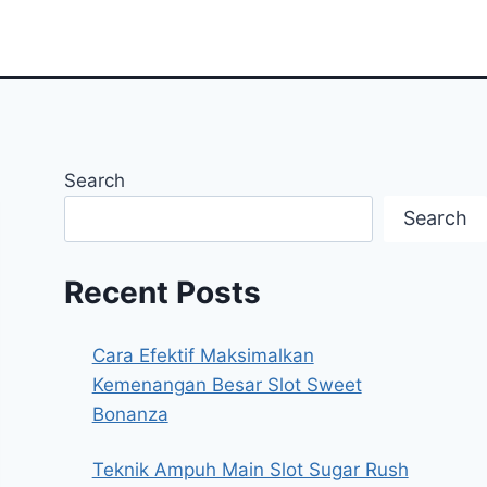
Search
Search
Recent Posts
Cara Efektif Maksimalkan
Kemenangan Besar Slot Sweet
Bonanza
Teknik Ampuh Main Slot Sugar Rush