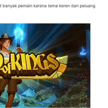
it banyak pemain karena tema keren dan peluang