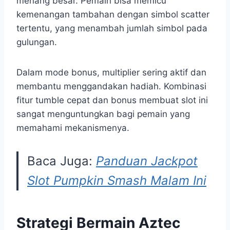
menang besar. Pemain bisa memicu
kemenangan tambahan dengan simbol scatter
tertentu, yang menambah jumlah simbol pada
gulungan.
Dalam mode bonus, multiplier sering aktif dan
membantu menggandakan hadiah. Kombinasi
fitur tumble cepat dan bonus membuat slot ini
sangat menguntungkan bagi pemain yang
memahami mekanismenya.
Baca Juga:
Panduan Jackpot
Slot Pumpkin Smash Malam Ini
Strategi Bermain Aztec