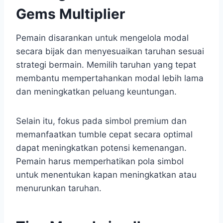
Gems Multiplier
Pemain disarankan untuk mengelola modal
secara bijak dan menyesuaikan taruhan sesuai
strategi bermain. Memilih taruhan yang tepat
membantu mempertahankan modal lebih lama
dan meningkatkan peluang keuntungan.
Selain itu, fokus pada simbol premium dan
memanfaatkan tumble cepat secara optimal
dapat meningkatkan potensi kemenangan.
Pemain harus memperhatikan pola simbol
untuk menentukan kapan meningkatkan atau
menurunkan taruhan.