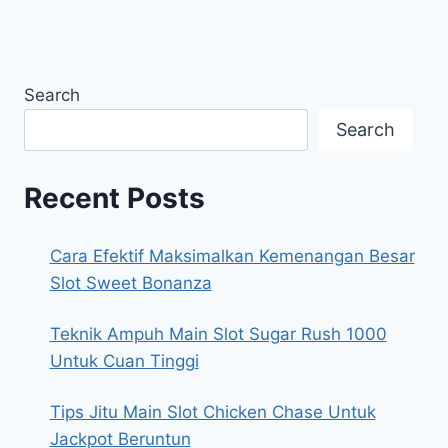
Search
Search
Recent Posts
Cara Efektif Maksimalkan Kemenangan Besar
Slot Sweet Bonanza
Teknik Ampuh Main Slot Sugar Rush 1000
Untuk Cuan Tinggi
Tips Jitu Main Slot Chicken Chase Untuk
Jackpot Beruntun