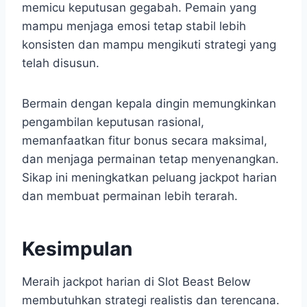
memicu keputusan gegabah. Pemain yang
mampu menjaga emosi tetap stabil lebih
konsisten dan mampu mengikuti strategi yang
telah disusun.
Bermain dengan kepala dingin memungkinkan
pengambilan keputusan rasional,
memanfaatkan fitur bonus secara maksimal,
dan menjaga permainan tetap menyenangkan.
Sikap ini meningkatkan peluang jackpot harian
dan membuat permainan lebih terarah.
Kesimpulan
Meraih jackpot harian di Slot Beast Below
membutuhkan strategi realistis dan terencana.