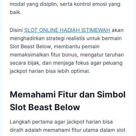
modal yang disiplin, serta kontrol emosi yang
baik.
Disini
SLOT ONLINE HADIAH ISTIMEWAH
akan
menghadirkan strategi realistis untuk bermain
Slot Beast Below, membantu pemain
memaksimalkan fitur bonus, mengatur taruhan
secara bijak, dan menjaga fokus agar peluang
jackpot harian bisa lebih optimal.
Memahami Fitur dan Simbol
Slot Beast Below
Langkah pertama agar jackpot harian bisa
diraih adalah memahami fitur utama dalam slot