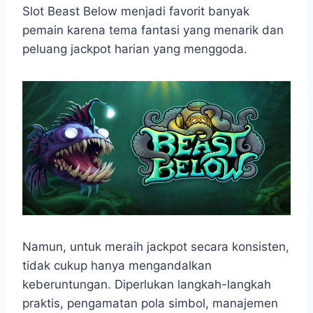
a
c
s
l
y
n
a
Slot Beast Below menjadi favorit banyak
t
e
s
e
p
e
r
pemain karena tema fantasi yang menarik dan
s
b
e
g
e
e
peluang jackpot harian yang menggoda.
A
o
n
r
p
o
g
a
p
k
e
m
r
Namun, untuk meraih jackpot secara konsisten,
tidak cukup hanya mengandalkan
keberuntungan. Diperlukan langkah-langkah
praktis, pengamatan pola simbol, manajemen