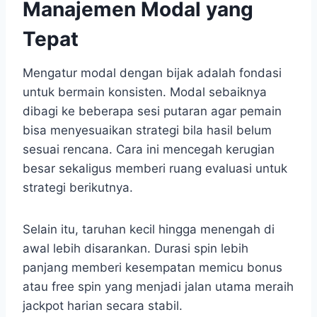
Manajemen Modal yang
Tepat
Mengatur modal dengan bijak adalah fondasi
untuk bermain konsisten. Modal sebaiknya
dibagi ke beberapa sesi putaran agar pemain
bisa menyesuaikan strategi bila hasil belum
sesuai rencana. Cara ini mencegah kerugian
besar sekaligus memberi ruang evaluasi untuk
strategi berikutnya.
Selain itu, taruhan kecil hingga menengah di
awal lebih disarankan. Durasi spin lebih
panjang memberi kesempatan memicu bonus
atau free spin yang menjadi jalan utama meraih
jackpot harian secara stabil.