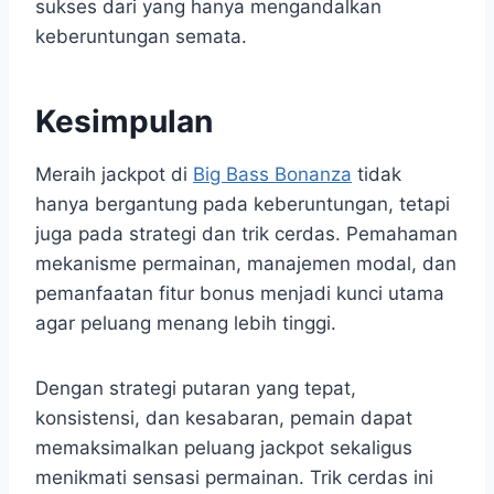
sukses dari yang hanya mengandalkan
keberuntungan semata.
Kesimpulan
Meraih jackpot di
Big Bass Bonanza
tidak
hanya bergantung pada keberuntungan, tetapi
juga pada strategi dan trik cerdas. Pemahaman
mekanisme permainan, manajemen modal, dan
pemanfaatan fitur bonus menjadi kunci utama
agar peluang menang lebih tinggi.
Dengan strategi putaran yang tepat,
konsistensi, dan kesabaran, pemain dapat
memaksimalkan peluang jackpot sekaligus
menikmati sensasi permainan. Trik cerdas ini