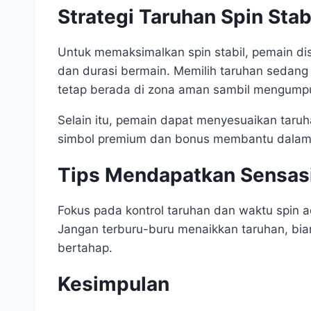
Strategi Taruhan Spin Stab
Untuk memaksimalkan spin stabil, pemain di
dan durasi bermain. Memilih taruhan sedan
tetap berada di zona aman sambil mengumpu
Selain itu, pemain dapat menyesuaikan taru
simbol premium dan bonus membantu dalam me
Tips Mendapatkan Sensas
Fokus pada kontrol taruhan dan waktu spin a
Jangan terburu-buru menaikkan taruhan, bi
bertahap.
Kesimpulan