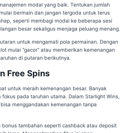
 manajemen modal yang baik. Tentukan jumlah
ulai bermain dan jangan tergoda untuk terus
ahap, seperti membagi modal ke beberapa sesi
ilangan besar sekaligus menjaga peluang menang.
 putaran untuk mengamati pola permainan. Dengan
slot mulai “gacor” atau memberikan kemenangan
aruhan di putaran berikutnya.
n Free Spins
cepat untuk meraih kemenangan besar. Banyak
 fokus pada taruhan utama. Dalam Starlight Wins,
ng bisa menggandakan kemenangan tanpa
an bonus tambahan seperti cashback atau deposit