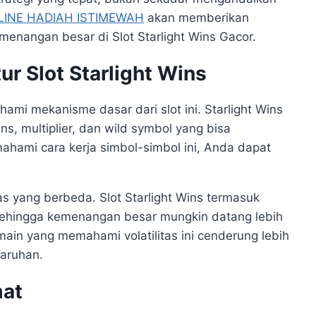
LINE HADIAH ISTIMEWAH
akan memberikan
menangan besar di Slot Starlight Wins Gacor.
r Slot Starlight Wins
mi mekanisme dasar dari slot ini. Starlight Wins
ins, multiplier, dan wild symbol yang bisa
ami cara kerja simbol-simbol ini, Anda dapat
litas yang berbeda. Slot Starlight Wins termasuk
, sehingga kemenangan besar mungkin datang lebih
emain yang memahami volatilitas ini cenderung lebih
taruhan.
mat