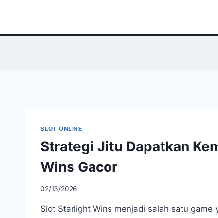
Skip
to
content
SLOT ONLINE
Strategi Jitu Dapatkan Ke
Wins Gacor
02/13/2026
Slot Starlight Wins menjadi salah satu game