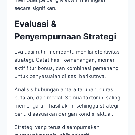
membuat peluang Maxwin meningkat
secara signifikan.
Evaluasi &
Penyempurnaan Strategi
Evaluasi rutin membantu menilai efektivitas
strategi. Catat hasil kemenangan, momen
aktif fitur bonus, dan kombinasi pemenang
untuk penyesuaian di sesi berikutnya.
Analisis hubungan antara taruhan, durasi
putaran, dan modal. Semua faktor ini saling
memengaruhi hasil akhir, sehingga strategi
perlu disesuaikan dengan kondisi aktual.
Strategi yang terus disempurnakan