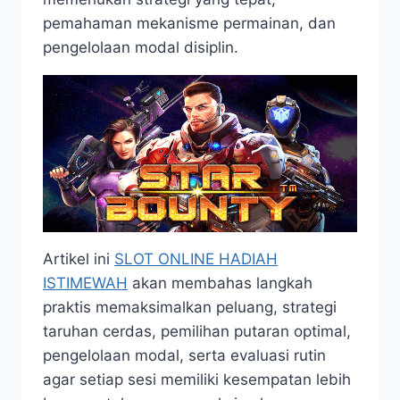
pemahaman mekanisme permainan, dan
pengelolaan modal disiplin.
Artikel ini
SLOT ONLINE HADIAH
ISTIMEWAH
akan membahas langkah
praktis memaksimalkan peluang, strategi
taruhan cerdas, pemilihan putaran optimal,
pengelolaan modal, serta evaluasi rutin
agar setiap sesi memiliki kesempatan lebih