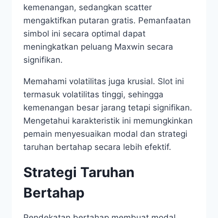
kemenangan, sedangkan scatter
mengaktifkan putaran gratis. Pemanfaatan
simbol ini secara optimal dapat
meningkatkan peluang Maxwin secara
signifikan.
Memahami volatilitas juga krusial. Slot ini
termasuk volatilitas tinggi, sehingga
kemenangan besar jarang tetapi signifikan.
Mengetahui karakteristik ini memungkinkan
pemain menyesuaikan modal dan strategi
taruhan bertahap secara lebih efektif.
Strategi Taruhan
Bertahap
Pendekatan bertahap membuat modal