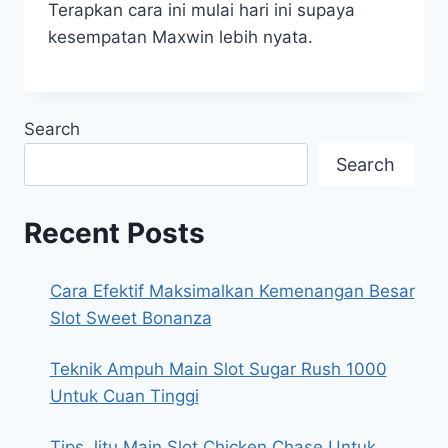
Terapkan cara ini mulai hari ini supaya
kesempatan Maxwin lebih nyata.
Search
Search
Recent Posts
Cara Efektif Maksimalkan Kemenangan Besar
Slot Sweet Bonanza
Teknik Ampuh Main Slot Sugar Rush 1000
Untuk Cuan Tinggi
Tips Jitu Main Slot Chicken Chase Untuk