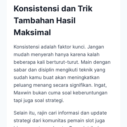
Konsistensi dan Trik
Tambahan Hasil
Maksimal
Konsistensi adalah faktor kunci. Jangan
mudah menyerah hanya karena kalah
beberapa kali berturut-turut. Main dengan
sabar dan disiplin mengikuti teknik yang
sudah kamu buat akan meningkatkan
peluang menang secara signifikan. Ingat,
Maxwin bukan cuma soal keberuntungan
tapi juga soal strategi.
Selain itu, rajin cari informasi dan update
strategi dari komunitas pemain slot juga