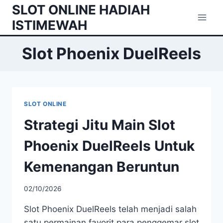
Skip
SLOT ONLINE HADIAH
to
ISTIMEWAH
content
Slot Phoenix DuelReels
SLOT ONLINE
Strategi Jitu Main Slot
Phoenix DuelReels Untuk
Kemenangan Beruntun
02/10/2026
Slot Phoenix DuelReels telah menjadi salah
satu permainan favorit para penggemar slot