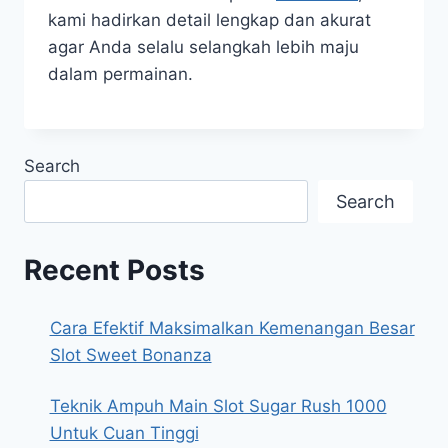
kami hadirkan detail lengkap dan akurat
agar Anda selalu selangkah lebih maju
dalam permainan.
Search
Search
Recent Posts
Cara Efektif Maksimalkan Kemenangan Besar
Slot Sweet Bonanza
Teknik Ampuh Main Slot Sugar Rush 1000
Untuk Cuan Tinggi