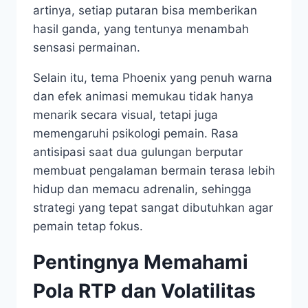
artinya, setiap putaran bisa memberikan
hasil ganda, yang tentunya menambah
sensasi permainan.
Selain itu, tema Phoenix yang penuh warna
dan efek animasi memukau tidak hanya
menarik secara visual, tetapi juga
memengaruhi psikologi pemain. Rasa
antisipasi saat dua gulungan berputar
membuat pengalaman bermain terasa lebih
hidup dan memacu adrenalin, sehingga
strategi yang tepat sangat dibutuhkan agar
pemain tetap fokus.
Pentingnya Memahami
Pola RTP dan Volatilitas