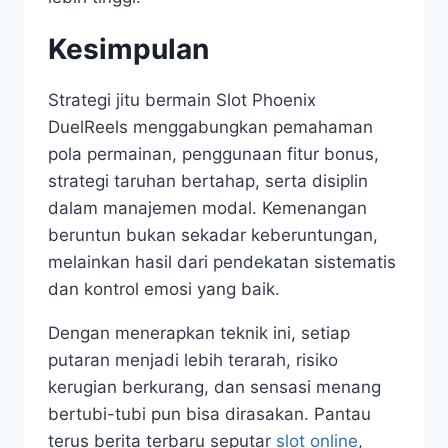
Kesimpulan
Strategi jitu bermain Slot Phoenix
DuelReels menggabungkan pemahaman
pola permainan, penggunaan fitur bonus,
strategi taruhan bertahap, serta disiplin
dalam manajemen modal. Kemenangan
beruntun bukan sekadar keberuntungan,
melainkan hasil dari pendekatan sistematis
dan kontrol emosi yang baik.
Dengan menerapkan teknik ini, setiap
putaran menjadi lebih terarah, risiko
kerugian berkurang, dan sensasi menang
bertubi-tubi pun bisa dirasakan. Pantau
terus berita terbaru seputar
slot online
,