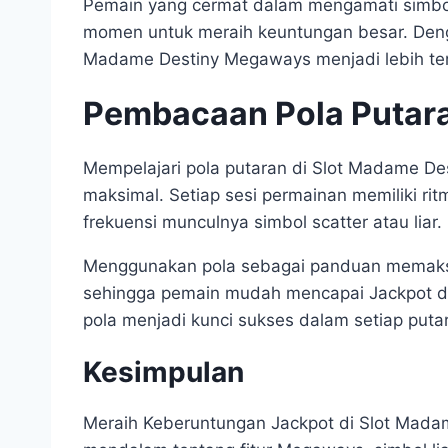
Pemain yang cermat dalam mengamati simbol
momen untuk meraih keuntungan besar. Denga
Madame Destiny Megaways menjadi lebih terja
Pembacaan Pola Putar
Mempelajari pola putaran di Slot Madame De
maksimal. Setiap sesi permainan memiliki rit
frekuensi munculnya simbol scatter atau liar.
Menggunakan pola sebagai panduan memaksi
sehingga pemain mudah mencapai Jackpot 
pola menjadi kunci sukses dalam setiap puta
Kesimpulan
Meraih Keberuntungan Jackpot di Slot Ma