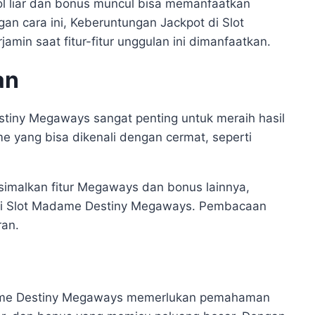
 liar dan bonus muncul bisa memanfaatkan
n cara ini, Keberuntungan Jackpot di Slot
min saat fitur-fitur unggulan ini dimanfaatkan.
an
stiny Megaways sangat penting untuk meraih hasil
me yang bisa dikenali dengan cermat, seperti
malkan fitur Megaways dan bonus lainnya,
di Slot Madame Destiny Megaways. Pembacaan
ran.
dame Destiny Megaways memerlukan pemahaman