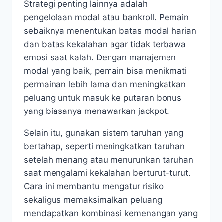
Strategi penting lainnya adalah
pengelolaan modal atau bankroll. Pemain
sebaiknya menentukan batas modal harian
dan batas kekalahan agar tidak terbawa
emosi saat kalah. Dengan manajemen
modal yang baik, pemain bisa menikmati
permainan lebih lama dan meningkatkan
peluang untuk masuk ke putaran bonus
yang biasanya menawarkan jackpot.
Selain itu, gunakan sistem taruhan yang
bertahap, seperti meningkatkan taruhan
setelah menang atau menurunkan taruhan
saat mengalami kekalahan berturut-turut.
Cara ini membantu mengatur risiko
sekaligus memaksimalkan peluang
mendapatkan kombinasi kemenangan yang