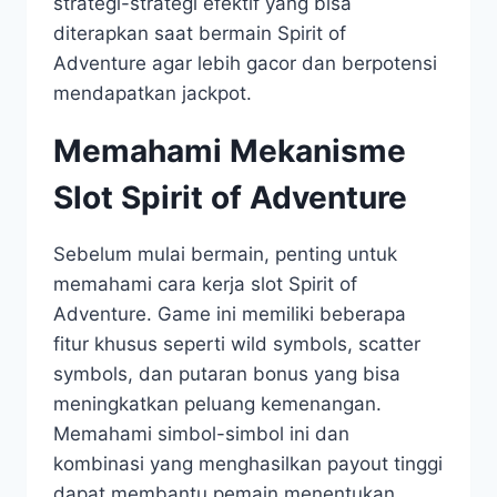
strategi-strategi efektif yang bisa
diterapkan saat bermain Spirit of
Adventure agar lebih gacor dan berpotensi
mendapatkan jackpot.
Memahami Mekanisme
Slot Spirit of Adventure
Sebelum mulai bermain, penting untuk
memahami cara kerja slot Spirit of
Adventure. Game ini memiliki beberapa
fitur khusus seperti wild symbols, scatter
symbols, dan putaran bonus yang bisa
meningkatkan peluang kemenangan.
Memahami simbol-simbol ini dan
kombinasi yang menghasilkan payout tinggi
dapat membantu pemain menentukan