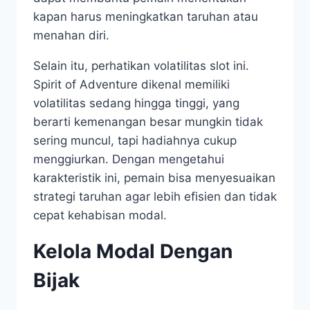
kapan harus meningkatkan taruhan atau
menahan diri.
Selain itu, perhatikan volatilitas slot ini.
Spirit of Adventure dikenal memiliki
volatilitas sedang hingga tinggi, yang
berarti kemenangan besar mungkin tidak
sering muncul, tapi hadiahnya cukup
menggiurkan. Dengan mengetahui
karakteristik ini, pemain bisa menyesuaikan
strategi taruhan agar lebih efisien dan tidak
cepat kehabisan modal.
Kelola Modal Dengan
Bijak