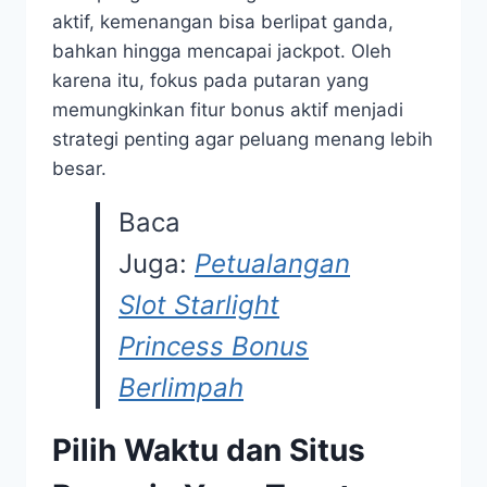
aktif, kemenangan bisa berlipat ganda,
bahkan hingga mencapai jackpot. Oleh
karena itu, fokus pada putaran yang
memungkinkan fitur bonus aktif menjadi
strategi penting agar peluang menang lebih
besar.
Baca
Juga:
Petualangan
Slot Starlight
Princess Bonus
Berlimpah
Pilih Waktu dan Situs