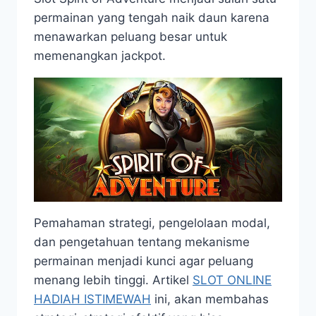
permainan yang tengah naik daun karena
menawarkan peluang besar untuk
memenangkan jackpot.
Pemahaman strategi, pengelolaan modal,
dan pengetahuan tentang mekanisme
permainan menjadi kunci agar peluang
menang lebih tinggi. Artikel
SLOT ONLINE
HADIAH ISTIMEWAH
ini, akan membahas