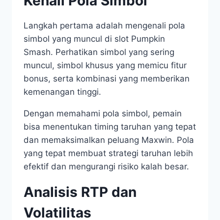
Kenali Pola Simbol
Langkah pertama adalah mengenali pola
simbol yang muncul di slot Pumpkin
Smash. Perhatikan simbol yang sering
muncul, simbol khusus yang memicu fitur
bonus, serta kombinasi yang memberikan
kemenangan tinggi.
Dengan memahami pola simbol, pemain
bisa menentukan timing taruhan yang tepat
dan memaksimalkan peluang Maxwin. Pola
yang tepat membuat strategi taruhan lebih
efektif dan mengurangi risiko kalah besar.
Analisis RTP dan
Volatilitas