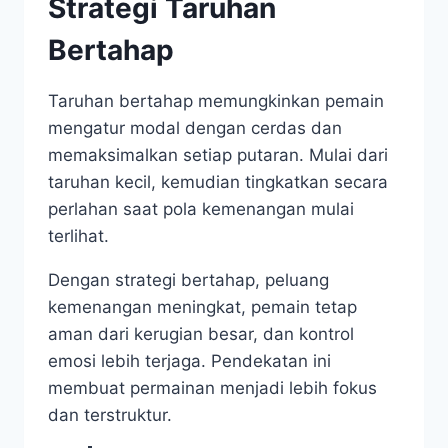
Strategi Taruhan
Bertahap
Taruhan bertahap memungkinkan pemain
mengatur modal dengan cerdas dan
memaksimalkan setiap putaran. Mulai dari
taruhan kecil, kemudian tingkatkan secara
perlahan saat pola kemenangan mulai
terlihat.
Dengan strategi bertahap, peluang
kemenangan meningkat, pemain tetap
aman dari kerugian besar, dan kontrol
emosi lebih terjaga. Pendekatan ini
membuat permainan menjadi lebih fokus
dan terstruktur.