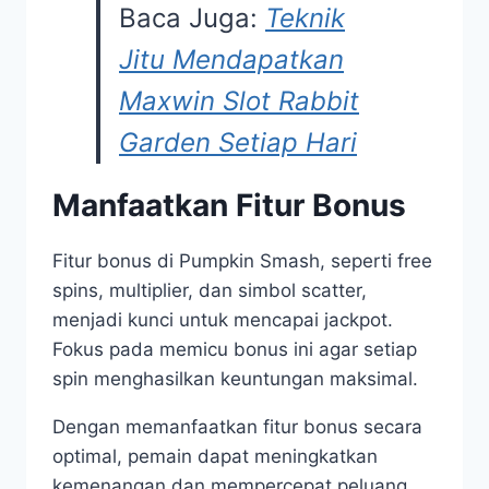
Baca Juga:
Teknik
Jitu Mendapatkan
Maxwin Slot Rabbit
Garden Setiap Hari
Manfaatkan Fitur Bonus
Fitur bonus di Pumpkin Smash, seperti free
spins, multiplier, dan simbol scatter,
menjadi kunci untuk mencapai jackpot.
Fokus pada memicu bonus ini agar setiap
spin menghasilkan keuntungan maksimal.
Dengan memanfaatkan fitur bonus secara
optimal, pemain dapat meningkatkan
kemenangan dan mempercepat peluang