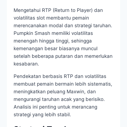
Mengetahui RTP (Return to Player) dan
volatilitas slot membantu pemain
merencanakan modal dan strategi taruhan.
Pumpkin Smash memiliki volatilitas
menengah hingga tinggi, sehingga
kemenangan besar biasanya muncul
setelah beberapa putaran dan memerlukan
kesabaran.
Pendekatan berbasis RTP dan volatilitas
membuat pemain bermain lebih sistematis,
meningkatkan peluang Maxwin, dan
mengurangi taruhan acak yang berisiko.
Analisis ini penting untuk merancang
strategi yang lebih stabil.