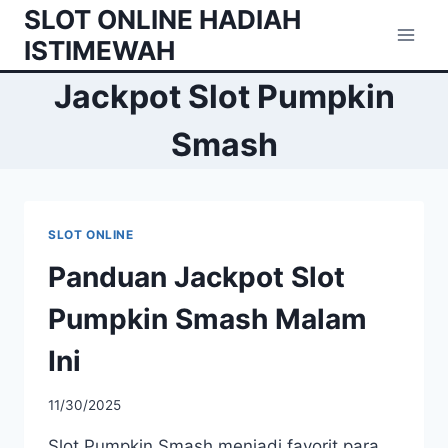
Skip
SLOT ONLINE HADIAH
to
ISTIMEWAH
content
Jackpot Slot Pumpkin
Smash
SLOT ONLINE
Panduan Jackpot Slot
Pumpkin Smash Malam
Ini
11/30/2025
Slot Pumpkin Smash menjadi favorit para