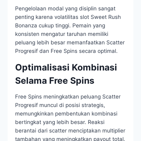
Pengelolaan modal yang disiplin sangat
penting karena volatilitas slot Sweet Rush
Bonanza cukup tinggi. Pemain yang
konsisten mengatur taruhan memiliki
peluang lebih besar memanfaatkan Scatter
Progresif dan Free Spins secara optimal.
Optimalisasi Kombinasi
Selama Free Spins
Free Spins meningkatkan peluang Scatter
Progresif muncul di posisi strategis,
memungkinkan pembentukan kombinasi
bertingkat yang lebih besar. Reaksi
berantai dari scatter menciptakan multiplier
tambahan yang meningkatkan payout total.