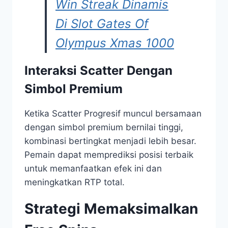
Win Streak Dinamis
Di Slot Gates Of
Olympus Xmas 1000
Interaksi Scatter Dengan
Simbol Premium
Ketika Scatter Progresif muncul bersamaan
dengan simbol premium bernilai tinggi,
kombinasi bertingkat menjadi lebih besar.
Pemain dapat memprediksi posisi terbaik
untuk memanfaatkan efek ini dan
meningkatkan RTP total.
Strategi Memaksimalkan