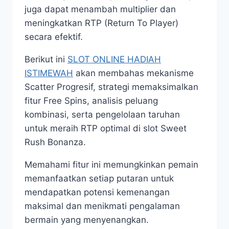
juga dapat menambah multiplier dan
meningkatkan RTP (Return To Player)
secara efektif.
Berikut ini
SLOT ONLINE HADIAH
ISTIMEWAH
akan membahas mekanisme
Scatter Progresif, strategi memaksimalkan
fitur Free Spins, analisis peluang
kombinasi, serta pengelolaan taruhan
untuk meraih RTP optimal di slot Sweet
Rush Bonanza.
Memahami fitur ini memungkinkan pemain
memanfaatkan setiap putaran untuk
mendapatkan potensi kemenangan
maksimal dan menikmati pengalaman
bermain yang menyenangkan.