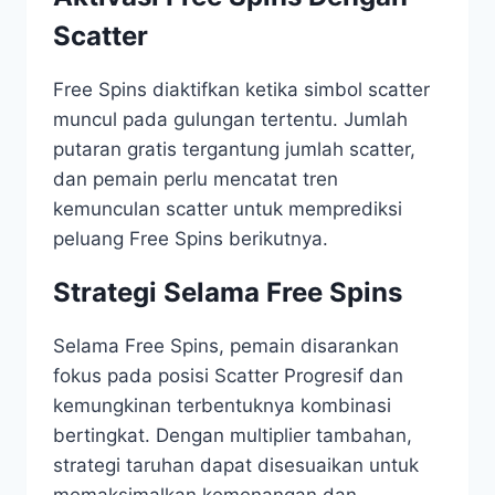
Scatter
Free Spins diaktifkan ketika simbol scatter
muncul pada gulungan tertentu. Jumlah
putaran gratis tergantung jumlah scatter,
dan pemain perlu mencatat tren
kemunculan scatter untuk memprediksi
peluang Free Spins berikutnya.
Strategi Selama Free Spins
Selama Free Spins, pemain disarankan
fokus pada posisi Scatter Progresif dan
kemungkinan terbentuknya kombinasi
bertingkat. Dengan multiplier tambahan,
strategi taruhan dapat disesuaikan untuk