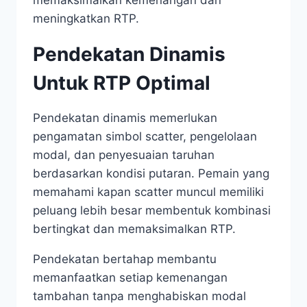
memaksimalkan kemenangan dan
meningkatkan RTP.
Pendekatan Dinamis
Untuk RTP Optimal
Pendekatan dinamis memerlukan
pengamatan simbol scatter, pengelolaan
modal, dan penyesuaian taruhan
berdasarkan kondisi putaran. Pemain yang
memahami kapan scatter muncul memiliki
peluang lebih besar membentuk kombinasi
bertingkat dan memaksimalkan RTP.
Pendekatan bertahap membantu
memanfaatkan setiap kemenangan
tambahan tanpa menghabiskan modal