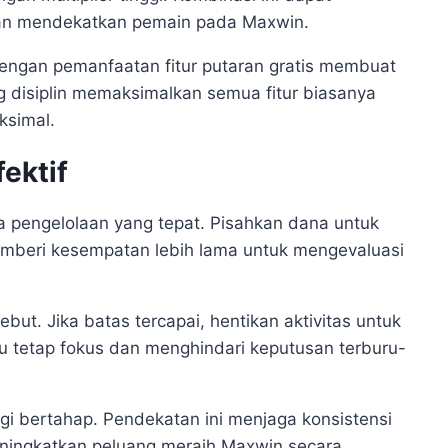
an mendekatkan pemain pada Maxwin.
engan pemanfaatan fitur putaran gratis membuat
g disiplin memaksimalkan semua fitur biasanya
ksimal.
ektif
a pengelolaan yang tepat. Pisahkan dana untuk
memberi kesempatan lebih lama untuk mengevaluasi
but. Jika batas tercapai, hentikan aktivitas untuk
tu tetap fokus dan menghindari keputusan terburu-
egi bertahap. Pendekatan ini menjaga konsistensi
ningkatkan peluang meraih Maxwin secara