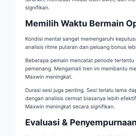
signifikan.
Memilih Waktu Bermain Op
Kondisi mental sangat memengaruhi keputusan
analisis ritme putaran dan peluang bonus lebi
Beberapa pemain mencatat periode tertentu
pemenang. Mengamati tren ini membantu mem
Maxwin meningkat.
Durasi sesi juga penting. Sesi terlalu lama 
dengan analisis cermat biasanya lebih efekt
Maxwin meningkat secara signifikan.
Evaluasi & Penyempurnaan