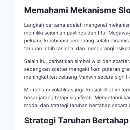
Memahami Mekanisme Slot
Langkah pertama adalah mengenal mekanism
memiliki sejumlah paylines dan fitur Megaw
peluang kombinasi pemenang selalu dinami
taruhan lebih rasional dan mengurangi risiko
Selain itu, perhatikan simbol wild dan scatt
sedangkan scatter mengaktifkan putaran grat
meningkatkan peluang Maxwin secara signifi
Memahami volatilitas juga krusial. Slot ini t
besar jarang tetapi signifikan. Mengetahui 
modal dan strategi taruhan bertahap secara le
Strategi Taruhan Bertahap