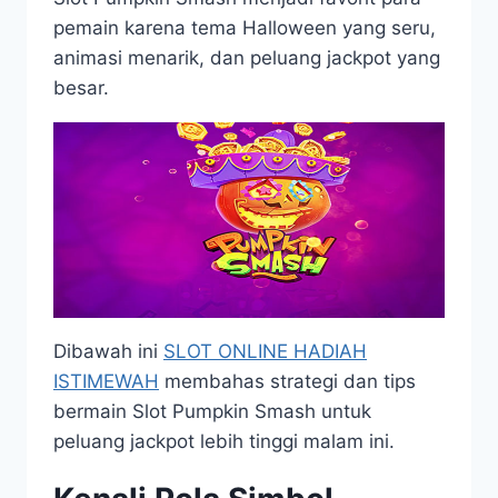
pemain karena tema Halloween yang seru,
animasi menarik, dan peluang jackpot yang
besar.
Dibawah ini
SLOT ONLINE HADIAH
ISTIMEWAH
membahas strategi dan tips
bermain Slot Pumpkin Smash untuk
peluang jackpot lebih tinggi malam ini.