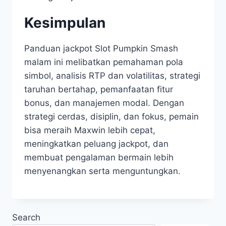
Kesimpulan
Panduan jackpot Slot Pumpkin Smash
malam ini melibatkan pemahaman pola
simbol, analisis RTP dan volatilitas, strategi
taruhan bertahap, pemanfaatan fitur
bonus, dan manajemen modal. Dengan
strategi cerdas, disiplin, dan fokus, pemain
bisa meraih Maxwin lebih cepat,
meningkatkan peluang jackpot, dan
membuat pengalaman bermain lebih
menyenangkan serta menguntungkan.
Search