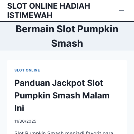
Skip
SLOT ONLINE HADIAH
to
ISTIMEWAH
content
Bermain Slot Pumpkin
Smash
SLOT ONLINE
Panduan Jackpot Slot
Pumpkin Smash Malam
Ini
11/30/2025
Slot Pumpkin Smash menjadi favorit para