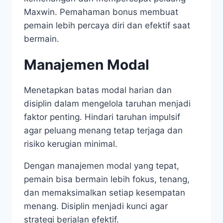
Maxwin. Pemahaman bonus membuat
pemain lebih percaya diri dan efektif saat
bermain.
Manajemen Modal
Menetapkan batas modal harian dan
disiplin dalam mengelola taruhan menjadi
faktor penting. Hindari taruhan impulsif
agar peluang menang tetap terjaga dan
risiko kerugian minimal.
Dengan manajemen modal yang tepat,
pemain bisa bermain lebih fokus, tenang,
dan memaksimalkan setiap kesempatan
menang. Disiplin menjadi kunci agar
strategi berjalan efektif.