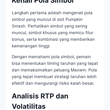
Kenali Pola Simbol
Langkah pertama adalah mengenali pola
simbol yang muncul di slot Pumpkin
Smash. Perhatikan simbol yang sering
muncul, simbol khusus yang memicu fitur
bonus, serta kombinasi yang memberikan
kemenangan tinggi.
Dengan memahami pola simbol, pemain
bisa menentukan timing taruhan yang tepat
dan memaksimalkan peluang Maxwin. Pola
yang tepat membuat strategi taruhan lebih
efektif dan mengurangi risiko kalah besar.
Analisis RTP dan
Volatilitas