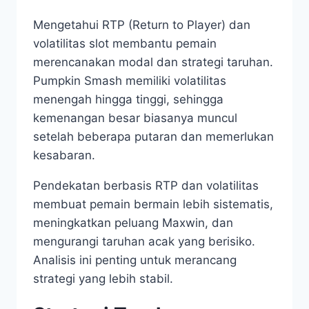
Mengetahui RTP (Return to Player) dan
volatilitas slot membantu pemain
merencanakan modal dan strategi taruhan.
Pumpkin Smash memiliki volatilitas
menengah hingga tinggi, sehingga
kemenangan besar biasanya muncul
setelah beberapa putaran dan memerlukan
kesabaran.
Pendekatan berbasis RTP dan volatilitas
membuat pemain bermain lebih sistematis,
meningkatkan peluang Maxwin, dan
mengurangi taruhan acak yang berisiko.
Analisis ini penting untuk merancang
strategi yang lebih stabil.