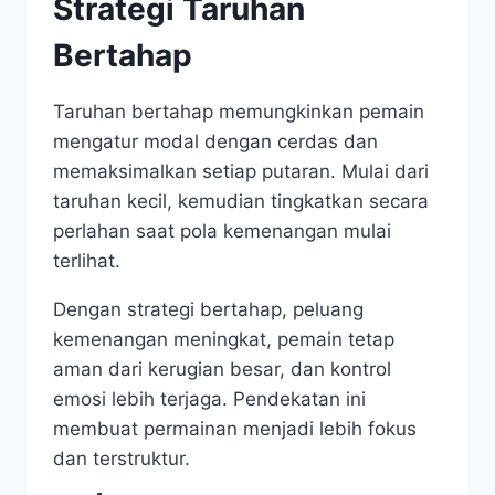
Strategi Taruhan
Bertahap
Taruhan bertahap memungkinkan pemain
mengatur modal dengan cerdas dan
memaksimalkan setiap putaran. Mulai dari
taruhan kecil, kemudian tingkatkan secara
perlahan saat pola kemenangan mulai
terlihat.
Dengan strategi bertahap, peluang
kemenangan meningkat, pemain tetap
aman dari kerugian besar, dan kontrol
emosi lebih terjaga. Pendekatan ini
membuat permainan menjadi lebih fokus
dan terstruktur.